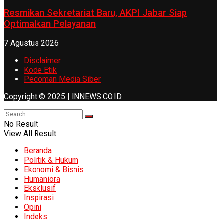
Resmikan Sekretariat Baru, AKPI Jabar Siap
Optimalkan Pelayanan
7 Agustus 2026
Disclaimer
Kode Etik
Pedoman Media Siber
Copyright © 2025 | INNEWS.CO.ID
No Result
View All Result
Beranda
Politik & Hukum
Ekonomi & Bisnis
Humaniora
Eksklusif
Inspirasi
Opini
Indeks