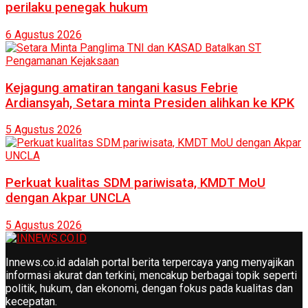
perilaku penegak hukum
6 Agustus 2026
Kejagung amatiran tangani kasus Febrie
Ardiansyah, Setara minta Presiden alihkan ke KPK
5 Agustus 2026
Perkuat kualitas SDM pariwisata, KMDT MoU
dengan Akpar UNCLA
5 Agustus 2026
Innews.co.id adalah portal berita terpercaya yang menyajikan
informasi akurat dan terkini, mencakup berbagai topik seperti
politik, hukum, dan ekonomi, dengan fokus pada kualitas dan
kecepatan.