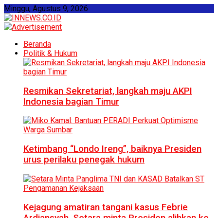
Minggu, Agustus 9, 2026
Beranda
Politik & Hukum
Resmikan Sekretariat, langkah maju AKPI
Indonesia bagian Timur
Ketimbang “Londo Ireng”, baiknya Presiden
urus perilaku penegak hukum
Kejagung amatiran tangani kasus Febrie
Ardiansyah, Setara minta Presiden alihkan ke