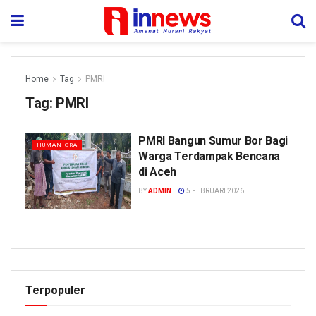
Home
Tag
PMRI
Tag:
PMRI
PMRI Bangun Sumur Bor Bagi
HUMANIORA
Warga Terdampak Bencana
di Aceh
BY
ADMIN
5 FEBRUARI 2026
Terpopuler