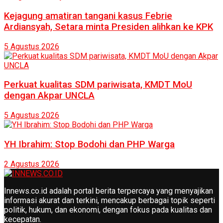
Kejagung amatiran tangani kasus Febrie
Ardiansyah, Setara minta Presiden alihkan ke KPK
5 Agustus 2026
Perkuat kualitas SDM pariwisata, KMDT MoU
dengan Akpar UNCLA
5 Agustus 2026
YH Ibrahim: Stop Bodohi dan PHP Warga
2 Agustus 2026
Innews.co.id adalah portal berita terpercaya yang menyajikan
informasi akurat dan terkini, mencakup berbagai topik seperti
politik, hukum, dan ekonomi, dengan fokus pada kualitas dan
kecepatan.