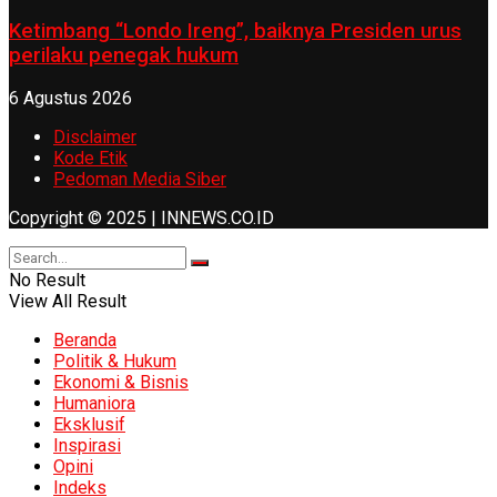
Ketimbang “Londo Ireng”, baiknya Presiden urus
perilaku penegak hukum
6 Agustus 2026
Disclaimer
Kode Etik
Pedoman Media Siber
Copyright © 2025 | INNEWS.CO.ID
No Result
View All Result
Beranda
Politik & Hukum
Ekonomi & Bisnis
Humaniora
Eksklusif
Inspirasi
Opini
Indeks