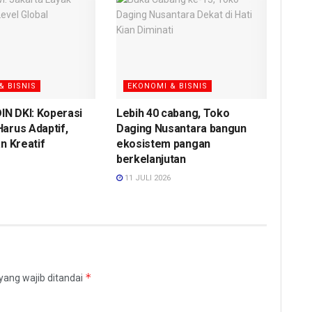
& BISNIS
EKONOMI & BISNIS
N DKI: Koperasi
Lebih 40 cabang, Toko
Harus Adaptif,
Daging Nusantara bangun
an Kreatif
ekosistem pangan
berkelanjutan
11 JULI 2026
*
yang wajib ditandai