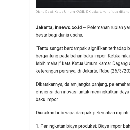
Diana Dewi, Ketua Umum KADIN DK Jakarta yang juga dikenal
Jakarta, innews.co.id –
Pelemahan rupiah yang
besar bagi dunia usaha.
“Tentu sangat berdampak signifikan terhadap bi
bergantung pada bahan baku impor. Ketika nila
lebih mahal,” kata Ketua Umum Kamar Dagang d
keterangan persnya, di Jakarta, Rabu (26/3/20
Dikatakannya, dalam jangka panjang, pelemaha
efisiensi dan inovasi untuk meningkatkan day
baku impor.
Diuraikan beberapa dampak pelemahan rupiah te
1. Peningkatan biaya produksi: Biaya impor ba