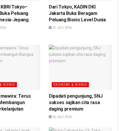
 KBRI Tokyo–
Dari Tokyo, KADIN DKI
 Buka Peluang
Jakarta Buka Beragam
onesia-Jepang
Peluang Bisnis Level Dunia
2026
31 JULI 2026
& BISNIS
EKONOMI & BISNIS
emawira: Terus
Dipadati pengunjung, SNJ
 Membangun
sukses sajikan cita rasa
rkelanjutan
daging premium
26 JULI 2026