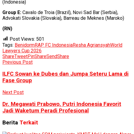
(Indonesia)
Group E:
Cavalo de Troia (Brazil), Novi Sad Bar (Serbia),
Advokati Slovakia (Slovakia), Barreau de Meknes (Maroko)
(RN)
Post Views:
501
Tags:
Benidorm
RAP FC Indonesia
Resha Agriansyah
World
Lawyers Cup 2026
Share
Tweet
Pin
Share
Send
Share
Previous Post
ILFC Sowan ke Dubes dan Jumpa Seteru Lama di
Fase Group
Next Post
Dr. Megawati Prabowo, Putri Indonesia Favorit
Jadi Waketum Peradi Profesional
Berita
Terkait