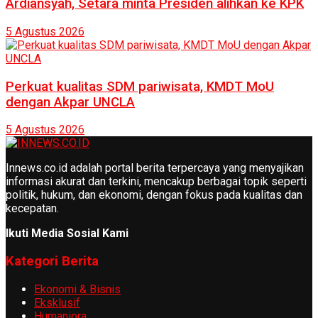
Ardiansyah, Setara minta Presiden alihkan ke KPK
5 Agustus 2026
Perkuat kualitas SDM pariwisata, KMDT MoU
dengan Akpar UNCLA
5 Agustus 2026
Innews.co.id adalah portal berita terpercaya yang menyajikan
informasi akurat dan terkini, mencakup berbagai topik seperti
politik, hukum, dan ekonomi, dengan fokus pada kualitas dan
kecepatan.
Ikuti Media Sosial Kami
Kategori Berita
Ekonomi & Bisnis
Eksklusif
Humaniora