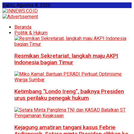
Sabtu, Agustus 8, 2026
Beranda
Politik & Hukum
Resmikan Sekretariat, langkah maju AKPI
Indonesia bagian Timur
Ketimbang “Londo Ireng”, baiknya Presiden
urus perilaku penegak hukum
Kejagung amatiran tangani kasus Febrie
Ardiansyah, Setara minta Presiden alihkan ke