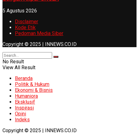
5 Agustus 2026
Disclaimer
Kode Etik
Pedoman Media Siber
Copyright © 2025 | INNEWS.CO.ID
No Result
View All Result
Beranda
Politik & Hukum
Ekonomi & Bisnis
Humaniora
Eksklusif
Inspirasi
Opini
Indeks
Copyright © 2025 | INNEWS.CO.ID