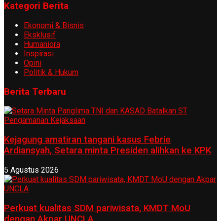
Kategori Berita
Ekonomi & Bisnis
Eksklusif
Humaniora
Inspirasi
Opini
Politik & Hukum
Berita Terbaru
Kejagung amatiran tangani kasus Febrie
Ardiansyah, Setara minta Presiden alihkan ke KPK
5 Agustus 2026
Perkuat kualitas SDM pariwisata, KMDT MoU
dengan Akpar UNCLA