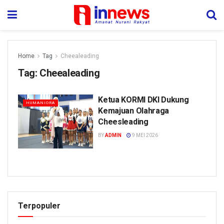
Home
Tag
Cheealeading
Tag:
Cheealeading
Ketua KORMI DKI Dukung
HUMANIORA
Kemajuan Olahraga
Cheesleading
BY
ADMIN
9 MEI 2026
Terpopuler