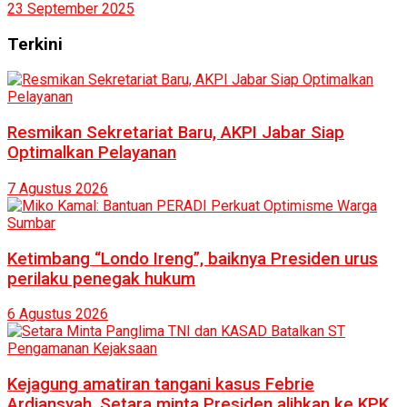
23 September 2025
Terkini
Resmikan Sekretariat Baru, AKPI Jabar Siap
Optimalkan Pelayanan
7 Agustus 2026
Ketimbang “Londo Ireng”, baiknya Presiden urus
perilaku penegak hukum
6 Agustus 2026
Kejagung amatiran tangani kasus Febrie
Ardiansyah, Setara minta Presiden alihkan ke KPK