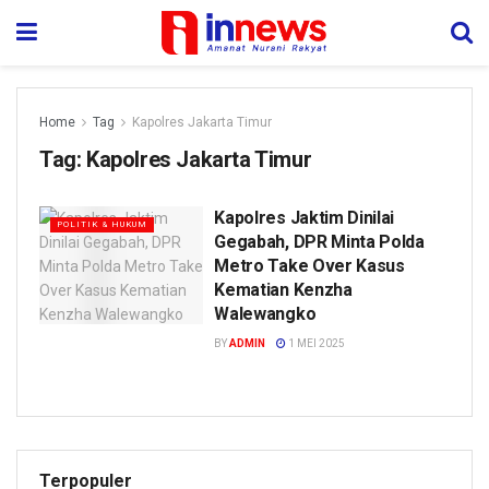
Home
Tag
Kapolres Jakarta Timur
Tag:
Kapolres Jakarta Timur
Kapolres Jaktim Dinilai
POLITIK & HUKUM
Gegabah, DPR Minta Polda
Metro Take Over Kasus
Kematian Kenzha
Walewangko
BY
ADMIN
1 MEI 2025
Terpopuler