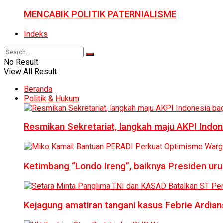
MENCABIK POLITIK PATERNIALISME
Indeks
No Result
View All Result
Beranda
Politik & Hukum
Resmikan Sekretariat, langkah maju AKPI Indon
Ketimbang “Londo Ireng”, baiknya Presiden ur
Kejagung amatiran tangani kasus Febrie Ardian