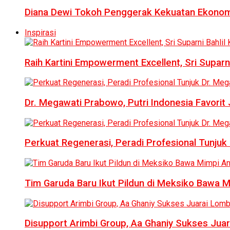
Diana Dewi Tokoh Penggerak Kekuatan Ekonom
Inspirasi
Raih Kartini Empowerment Excellent, Sri Suparni 
Dr. Megawati Prabowo, Putri Indonesia Favorit
Perkuat Regenerasi, Peradi Profesional Tunj
Tim Garuda Baru Ikut Pildun di Meksiko Bawa 
Disupport Arimbi Group, Aa Ghaniy Sukses Juar