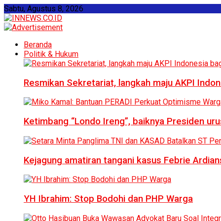
Sabtu, Agustus 8, 2026
Beranda
Politik & Hukum
Resmikan Sekretariat, langkah maju AKPI Indon
Ketimbang “Londo Ireng”, baiknya Presiden ur
Kejagung amatiran tangani kasus Febrie Ardian
YH Ibrahim: Stop Bodohi dan PHP Warga