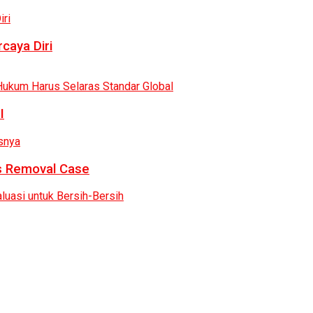
caya Diri
I
as Removal Case