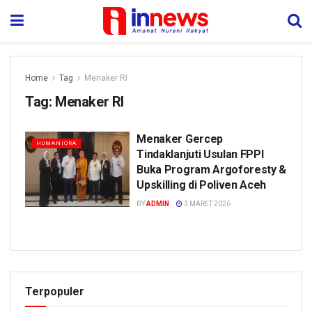
Home
Tag
Menaker RI
Tag:
Menaker RI
Menaker Gercep
HUMANIORA
Tindaklanjuti Usulan FPPI
Buka Program Argoforesty &
Upskilling di Poliven Aceh
BY
ADMIN
3 MARET 2026
Terpopuler