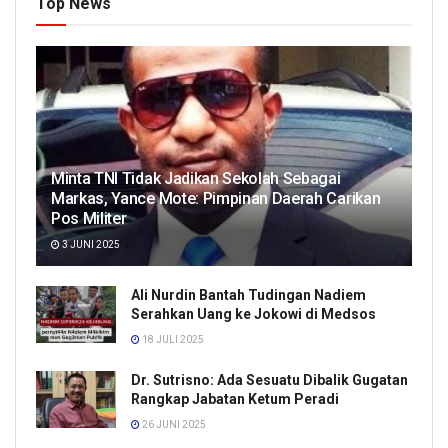
Top News
Minta TNI Tidak Jadikan Sekolah Sebagai
Markas, Yance Mote: Pimpinan Daerah Carikan
Pos Militer
3 JUNI 2025
Ali Nurdin Bantah Tudingan Nadiem
Serahkan Uang ke Jokowi di Medsos
18 JULI 2025
Dr. Sutrisno: Ada Sesuatu Dibalik Gugatan
Rangkap Jabatan Ketum Peradi
26 JUNI 2025