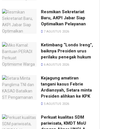
Resmikan Sekretariat
Baru, AKPI Jabar Siap
Optimalkan Pelayanan
7 AGUSTUS 2026
Ketimbang “Londo Ireng”,
baiknya Presiden urus
perilaku penegak hukum
6 AGUSTUS 2026
Kejagung amatiran
tangani kasus Febrie
Ardiansyah, Setara minta
Presiden alihkan ke KPK
5 AGUSTUS 2026
Perkuat kualitas SDM
pariwisata, KMDT MoU