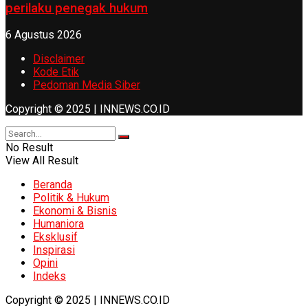
perilaku penegak hukum
6 Agustus 2026
Disclaimer
Kode Etik
Pedoman Media Siber
Copyright © 2025 | INNEWS.CO.ID
No Result
View All Result
Beranda
Politik & Hukum
Ekonomi & Bisnis
Humaniora
Eksklusif
Inspirasi
Opini
Indeks
Copyright © 2025 | INNEWS.CO.ID