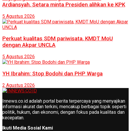
Ardiansyah, Setara minta Presiden alihkan ke KPK
5 Agustus 2026
Perkuat kualitas SDM pariwisata, KMDT MoU
dengan Akpar UNCLA
5 Agustus 2026
YH Ibrahim: Stop Bodohi dan PHP Warga
2 Agustus 2026
Innews.co.id adalah portal berita terpercaya yang menyajikan
informasi akurat dan terkini, mencakup berbagai topik seperti
politik, hukum, dan ekonomi, dengan fokus pada kualitas dan
kecepatan.
Ikuti Media Sosial Kami