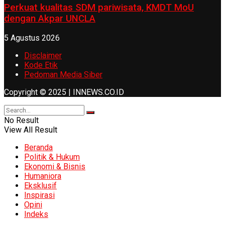
Perkuat kualitas SDM pariwisata, KMDT MoU
dengan Akpar UNCLA
5 Agustus 2026
Disclaimer
Kode Etik
Pedoman Media Siber
Copyright © 2025 | INNEWS.CO.ID
No Result
View All Result
Beranda
Politik & Hukum
Ekonomi & Bisnis
Humaniora
Eksklusif
Inspirasi
Opini
Indeks