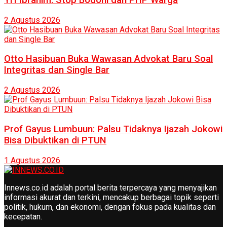
2 Agustus 2026
Otto Hasibuan Buka Wawasan Advokat Baru Soal
Integritas dan Single Bar
2 Agustus 2026
Prof Gayus Lumbuun: Palsu Tidaknya Ijazah Jokowi
Bisa Dibuktikan di PTUN
1 Agustus 2026
Innews.co.id adalah portal berita terpercaya yang menyajikan
informasi akurat dan terkini, mencakup berbagai topik seperti
politik, hukum, dan ekonomi, dengan fokus pada kualitas dan
kecepatan.