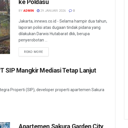
ke Poldasu
BY
ADMIN
29 JANUARI 2026
0
Jakarta, innews.co.id - Selama hampir dua tahun,
laporan polisi atas dugaan tindak pidana yang
dilakukan Darwis Hutabarat dkk, berupa
penyerobotan ...
READ MORE
PT SIP Mangkir Mediasi Tetap Lanjut
ntegra Properti (SIP), developer properti apartemen Sakura
Apartemen Sakura Garden City