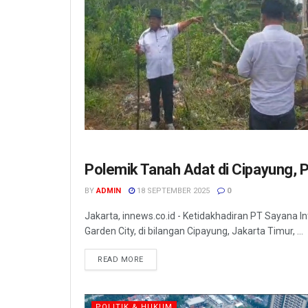
Polemik Tanah Adat di Cipayung, 
POLITIK & HUKUM
BY
ADMIN
18 SEPTEMBER 2025
0
Jakarta, innews.co.id - Ketidakhadiran PT Sayana I
Garden City, di bilangan Cipayung, Jakarta Timur, ...
READ MORE
POLITIK & HUKUM