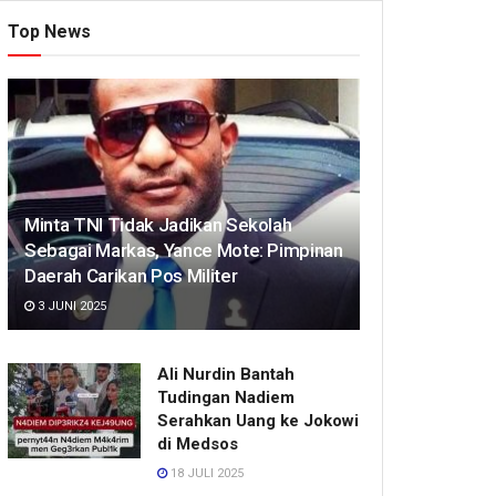
Top News
Minta TNI Tidak Jadikan Sekolah
Sebagai Markas, Yance Mote: Pimpinan
Daerah Carikan Pos Militer
3 JUNI 2025
Ali Nurdin Bantah
Tudingan Nadiem
Serahkan Uang ke Jokowi
di Medsos
18 JULI 2025