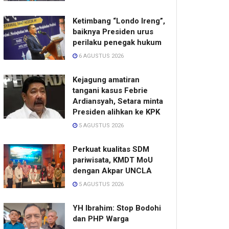
Ketimbang “Londo Ireng”,
baiknya Presiden urus
perilaku penegak hukum
6 AGUSTUS 2026
Kejagung amatiran
tangani kasus Febrie
Ardiansyah, Setara minta
Presiden alihkan ke KPK
5 AGUSTUS 2026
Perkuat kualitas SDM
pariwisata, KMDT MoU
dengan Akpar UNCLA
5 AGUSTUS 2026
YH Ibrahim: Stop Bodohi
dan PHP Warga