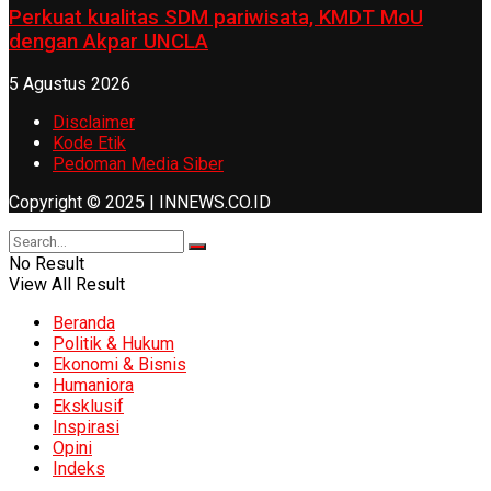
Perkuat kualitas SDM pariwisata, KMDT MoU
dengan Akpar UNCLA
5 Agustus 2026
Disclaimer
Kode Etik
Pedoman Media Siber
Copyright © 2025 | INNEWS.CO.ID
No Result
View All Result
Beranda
Politik & Hukum
Ekonomi & Bisnis
Humaniora
Eksklusif
Inspirasi
Opini
Indeks