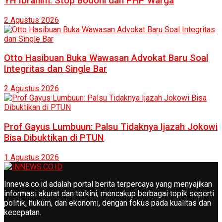
YH Ibrahim: Stop Bodohi dan PHP Warga
2 Agustus 2026
Otto Hasibuan Buka Wawasan Advokat Baru Soal
Integritas dan Single Bar
2 Agustus 2026
Prof Gayus Lumbuun: Palsu Tidaknya Ijazah Jokowi
Bisa Dibuktikan di PTUN
1 Agustus 2026
Innews.co.id adalah portal berita terpercaya yang menyajikan
informasi akurat dan terkini, mencakup berbagai topik seperti
politik, hukum, dan ekonomi, dengan fokus pada kualitas dan
kecepatan.