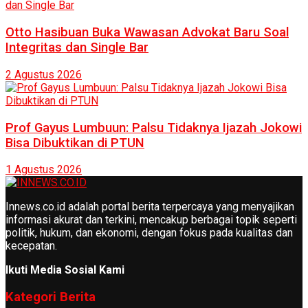
Otto Hasibuan Buka Wawasan Advokat Baru Soal
Integritas dan Single Bar
2 Agustus 2026
Prof Gayus Lumbuun: Palsu Tidaknya Ijazah Jokowi
Bisa Dibuktikan di PTUN
1 Agustus 2026
Innews.co.id adalah portal berita terpercaya yang menyajikan
informasi akurat dan terkini, mencakup berbagai topik seperti
politik, hukum, dan ekonomi, dengan fokus pada kualitas dan
kecepatan.
Ikuti Media Sosial Kami
Kategori Berita