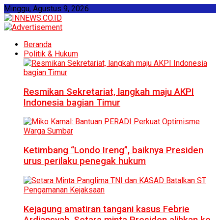
Minggu, Agustus 9, 2026
Beranda
Politik & Hukum
Resmikan Sekretariat, langkah maju AKPI
Indonesia bagian Timur
Ketimbang “Londo Ireng”, baiknya Presiden
urus perilaku penegak hukum
Kejagung amatiran tangani kasus Febrie
Ardiansyah, Setara minta Presiden alihkan ke