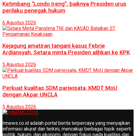
Ketimbang “Londo Ireng”, baiknya Presiden urus
perilaku penegak hukum
6 Agustus 2026
Kejagung amatiran tangani kasus Febrie
Ardiansyah, Setara minta Presiden alihkan ke KPK
5 Agustus 2026
Perkuat kualitas SDM pariwisata, KMDT MoU
dengan Akpar UNCLA
5 Agustus 2026
Innews.co.id adalah portal berita terpercaya yang menyajikan
informasi akurat dan terkini, mencakup berbagai topik seperti
politik, hukum, dan ekonomi, dengan fokus pada kualitas dan