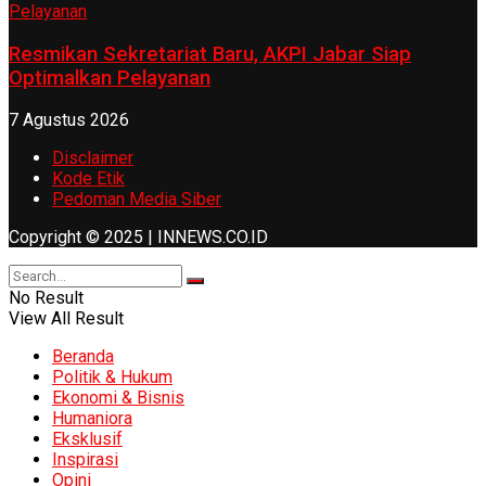
Resmikan Sekretariat Baru, AKPI Jabar Siap
Optimalkan Pelayanan
7 Agustus 2026
Disclaimer
Kode Etik
Pedoman Media Siber
Copyright © 2025 | INNEWS.CO.ID
No Result
View All Result
Beranda
Politik & Hukum
Ekonomi & Bisnis
Humaniora
Eksklusif
Inspirasi
Opini