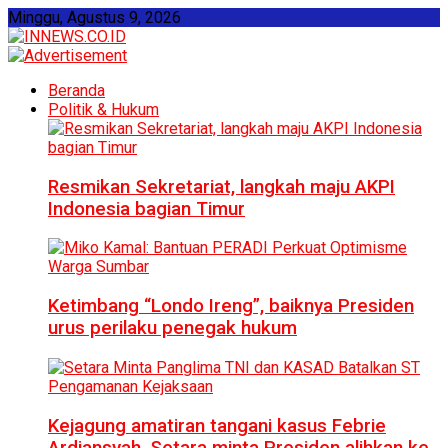
Minggu, Agustus 9, 2026
Beranda
Politik & Hukum
Resmikan Sekretariat, langkah maju AKPI
Indonesia bagian Timur
Ketimbang “Londo Ireng”, baiknya Presiden
urus perilaku penegak hukum
Kejagung amatiran tangani kasus Febrie
Ardiansyah, Setara minta Presiden alihkan ke