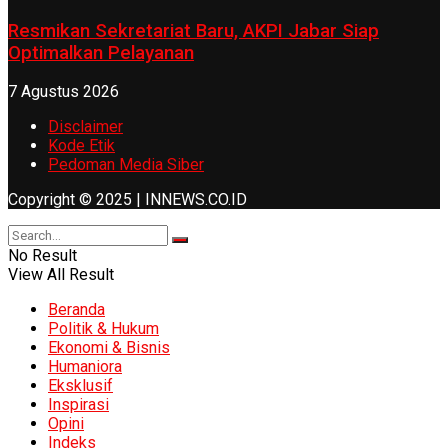
Resmikan Sekretariat Baru, AKPI Jabar Siap
Optimalkan Pelayanan
7 Agustus 2026
Disclaimer
Kode Etik
Pedoman Media Siber
Copyright © 2025 | INNEWS.CO.ID
No Result
View All Result
Beranda
Politik & Hukum
Ekonomi & Bisnis
Humaniora
Eksklusif
Inspirasi
Opini
Indeks