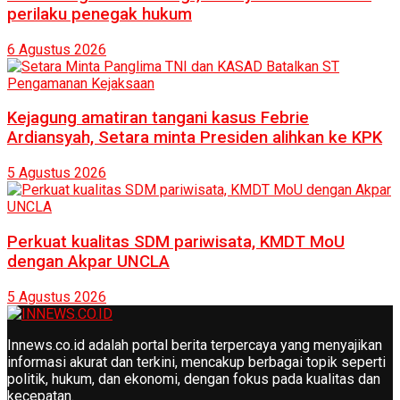
perilaku penegak hukum
6 Agustus 2026
Kejagung amatiran tangani kasus Febrie
Ardiansyah, Setara minta Presiden alihkan ke KPK
5 Agustus 2026
Perkuat kualitas SDM pariwisata, KMDT MoU
dengan Akpar UNCLA
5 Agustus 2026
Innews.co.id adalah portal berita terpercaya yang menyajikan
informasi akurat dan terkini, mencakup berbagai topik seperti
politik, hukum, dan ekonomi, dengan fokus pada kualitas dan
kecepatan.