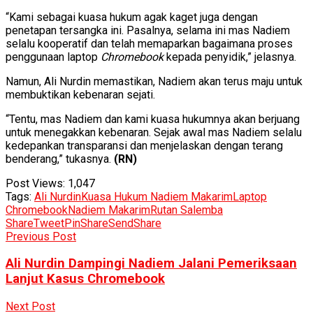
“Kami sebagai kuasa hukum agak kaget juga dengan
penetapan tersangka ini. Pasalnya, selama ini mas Nadiem
selalu kooperatif dan telah memaparkan bagaimana proses
penggunaan laptop
Chromebook
kepada penyidik,” jelasnya.
Namun, Ali Nurdin memastikan, Nadiem akan terus maju untuk
membuktikan kebenaran sejati.
“Tentu, mas Nadiem dan kami kuasa hukumnya akan berjuang
untuk menegakkan kebenaran. Sejak awal mas Nadiem selalu
kedepankan transparansi dan menjelaskan dengan terang
benderang,” tukasnya.
(RN)
Post Views:
1,047
Tags:
Ali Nurdin
Kuasa Hukum Nadiem Makarim
Laptop
Chromebook
Nadiem Makarim
Rutan Salemba
Share
Tweet
Pin
Share
Send
Share
Previous Post
Ali Nurdin Dampingi Nadiem Jalani Pemeriksaan
Lanjut Kasus Chromebook
Next Post