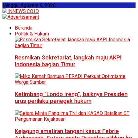
Minggu, Agustus 9, 2026
Beranda
Politik & Hukum
Resmikan Sekretariat, langkah maju AKPI
Indonesia bagian Timur
Ketimbang “Londo Ireng”, baiknya Presiden
urus perilaku penegak hukum
Kejagung amatiran tangani kasus Febrie
Ardiansyah, Setara minta Presiden alihkan ke