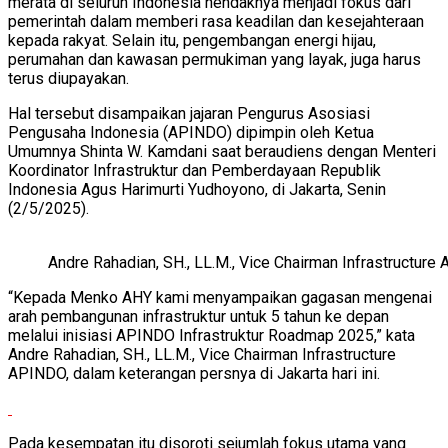
merata di seluruh Indonesia hendaknya menjadi fokus dari
pemerintah dalam memberi rasa keadilan dan kesejahteraan
kepada rakyat. Selain itu, pengembangan energi hijau,
perumahan dan kawasan permukiman yang layak, juga harus
terus diupayakan.
Hal tersebut disampaikan jajaran Pengurus Asosiasi
Pengusaha Indonesia (APINDO) dipimpin oleh Ketua
Umumnya Shinta W. Kamdani saat beraudiens dengan Menteri
Koordinator Infrastruktur dan Pemberdayaan Republik
Indonesia Agus Harimurti Yudhoyono, di Jakarta, Senin
(2/5/2025).
Andre Rahadian, SH., LL.M., Vice Chairman Infrastructur
“Kepada Menko AHY kami menyampaikan gagasan mengenai
arah pembangunan infrastruktur untuk 5 tahun ke depan
melalui inisiasi APINDO Infrastruktur Roadmap 2025,” kata
Andre Rahadian, SH., LL.M., Vice Chairman Infrastructure
APINDO, dalam keterangan persnya di Jakarta hari ini.
Pada kesempatan itu disoroti sejumlah fokus utama yang