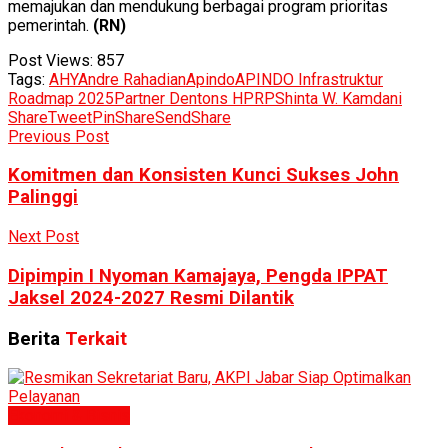
memajukan dan mendukung berbagai program prioritas
pemerintah.
(RN)
Post Views:
857
Tags:
AHY
Andre Rahadian
Apindo
APINDO Infrastruktur
Roadmap 2025
Partner Dentons HPRP
Shinta W. Kamdani
Share
Tweet
Pin
Share
Send
Share
Previous Post
Komitmen dan Konsisten Kunci Sukses John
Palinggi
Next Post
Dipimpin I Nyoman Kamajaya, Pengda IPPAT
Jaksel 2024-2027 Resmi Dilantik
Berita
Terkait
Ekonomi & Bisnis