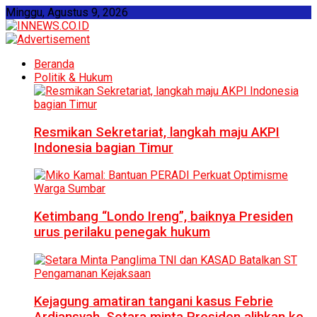
Minggu, Agustus 9, 2026
Beranda
Politik & Hukum
Resmikan Sekretariat, langkah maju AKPI
Indonesia bagian Timur
Ketimbang “Londo Ireng”, baiknya Presiden
urus perilaku penegak hukum
Kejagung amatiran tangani kasus Febrie
Ardiansyah, Setara minta Presiden alihkan ke