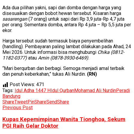
Ada dua pilihan yakni, sapi dan domba dengan harga yang
disesuaikan dengan bobot hewan tersebut. Kisaran harga
sasarengan
(7 orang) untuk sapi dari Rp 3,9 juta-Rp 4,7 juta
per orang. Sementara domba, antara Rp 4 juta – Rp 5,5 juta per
ekor.
Harga tersebut sudah termasuk biaya penyembelihan
(handling). Pembayaran paling lambat dilakukan pada Ahad, 24
Mei 2026. Untuk informasi bisa menghubungi
Chika (0812-
1182-0377)
atau
Amin (0878-3930-6469)
.
“Mari berqurban dan berbagi. Semoga menjadi amal terbaik
dan penuh keberkahan,” tukas Ali Nurdin.
(RN)
Post Views:
471
Tags:
Idul Adha 1447 H
Idul Qurban
Mohamad Ali Nurdin
Peradi
Bandung
Share
Tweet
Pin
Share
Send
Share
Previous Post
Kupas Kepemimpinan Wanita Tionghoa, Sekum
PGI Raih Gelar Doktor