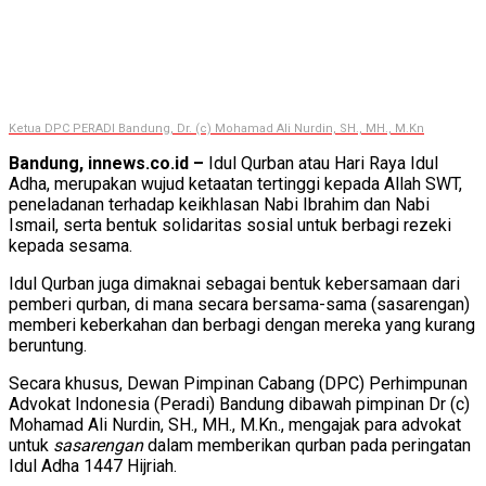
Ketua DPC PERADI Bandung, Dr. (c) Mohamad Ali Nurdin, SH., MH., M.Kn
Bandung, innews.co.id –
Idul Qurban atau Hari Raya Idul
Adha, merupakan wujud ketaatan tertinggi kepada Allah SWT,
peneladanan terhadap keikhlasan Nabi Ibrahim dan Nabi
Ismail, serta bentuk solidaritas sosial untuk berbagi rezeki
kepada sesama.
Idul Qurban juga dimaknai sebagai bentuk kebersamaan dari
pemberi qurban, di mana secara bersama-sama (sasarengan)
memberi keberkahan dan berbagi dengan mereka yang kurang
beruntung.
Secara khusus, Dewan Pimpinan Cabang (DPC) Perhimpunan
Advokat Indonesia (Peradi) Bandung dibawah pimpinan Dr (c)
Mohamad Ali Nurdin, SH., MH., M.Kn., mengajak para advokat
untuk
sasarengan
dalam memberikan qurban pada peringatan
Idul Adha 1447 Hijriah.