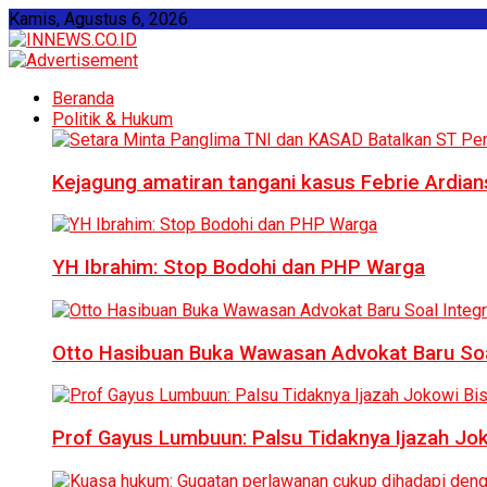
Kamis, Agustus 6, 2026
Beranda
Politik & Hukum
Kejagung amatiran tangani kasus Febrie Ardian
YH Ibrahim: Stop Bodohi dan PHP Warga
Otto Hasibuan Buka Wawasan Advokat Baru Soal
Prof Gayus Lumbuun: Palsu Tidaknya Ijazah Jok