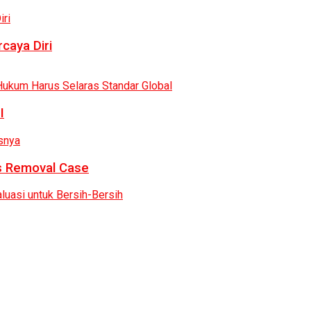
caya Diri
I
as Removal Case