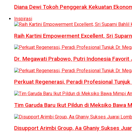
Diana Dewi Tokoh Penggerak Kekuatan Ekonom
Inspirasi
Raih Kartini Empowerment Excellent, Sri Suparni 
Dr. Megawati Prabowo, Putri Indonesia Favorit
Perkuat Regenerasi, Peradi Profesional Tunj
Tim Garuda Baru Ikut Pildun di Meksiko Bawa 
Disupport Arimbi Group, Aa Ghaniy Sukses Juar