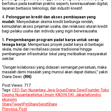
berfokus pada keahlian praktis seperti, kewirausahaan digital,
layanan berbasis teknologi, dan industri kreatif.
4.
Pelonggaran kredit dan akses pembiayaan yang
mudah:
Menyediakan skema kredit berbunga rendah,
kemudahan akses pinjaman usaha, dan relaksasi aturan kredit
bagi pelaku usaha dan individu yang ingin berwirausaha.
5.
Pengembangan program padat karya untuk serap
tenaga kerja:
Memperluas proyek padat karya di berbagai
skala, mulai dari revitalisasi pasar tradisional hingga
pembangunan infrastruktur lokal yang melibatkan masyarakat
sekitar.
“Dengan kolaborasi yang didasari semangat persatuan, maka
masalah demi masalah yang muncul akan dapat diatasi,” yakin
Diana Dewi.
(RN)
Post Views:
717
Tags:
CEO Suri Nusantara Jaya Group
Diana Dewi
Founder Toko
Daging Nusantara
Ketua Umum KADIN DKI Jakarta
Kondisi
ekonomi
Share
Tweet
Pin
Share
Send
Share
Previous Post