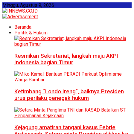
Minggu, Agustus 9, 2026
Beranda
Politik & Hukum
Resmikan Sekretariat, langkah maju AKPI
Indonesia bagian Timur
Ketimbang “Londo Ireng”, baiknya Presiden
urus perilaku penegak hukum
Kejagung amatiran tangani kasus Febrie
Ardiansyah, Setara minta Presiden alihkan ke