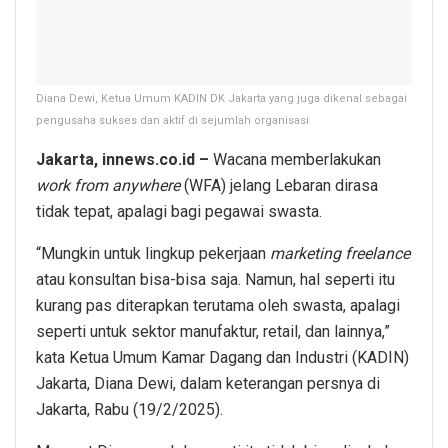
Diana Dewi, Ketua Umum KADIN DK Jakarta yang juga dikenal sebagai
pengusaha sukses dan aktif di sejumlah organisasi
Jakarta, innews.co.id –
Wacana memberlakukan
work from anywhere
(WFA) jelang Lebaran dirasa
tidak tepat, apalagi bagi pegawai swasta.
“Mungkin untuk lingkup pekerjaan
marketing freelance
atau konsultan bisa-bisa saja. Namun, hal seperti itu
kurang pas diterapkan terutama oleh swasta, apalagi
seperti untuk sektor manufaktur, retail, dan lainnya,”
kata Ketua Umum Kamar Dagang dan Industri (KADIN)
Jakarta, Diana Dewi, dalam keterangan persnya di
Jakarta, Rabu (19/2/2025).