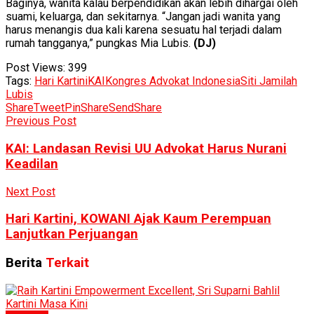
Baginya, wanita kalau berpendidikan akan lebih dihargai oleh
suami, keluarga, dan sekitarnya. “Jangan jadi wanita yang
harus menangis dua kali karena sesuatu hal terjadi dalam
rumah tangganya,” pungkas Mia Lubis.
(DJ)
Post Views:
399
Tags:
Hari Kartini
KAI
Kongres Advokat Indonesia
Siti Jamilah
Lubis
Share
Tweet
Pin
Share
Send
Share
Previous Post
KAI: Landasan Revisi UU Advokat Harus Nurani
Keadilan
Next Post
Hari Kartini, KOWANI Ajak Kaum Perempuan
Lanjutkan Perjuangan
Berita
Terkait