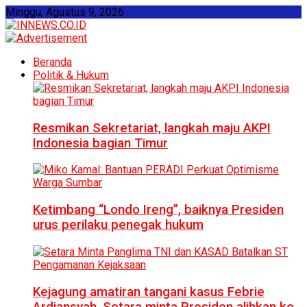
Minggu, Agustus 9, 2026
Beranda
Politik & Hukum
Resmikan Sekretariat, langkah maju AKPI
Indonesia bagian Timur
Ketimbang “Londo Ireng”, baiknya Presiden
urus perilaku penegak hukum
Kejagung amatiran tangani kasus Febrie
Ardiansyah, Setara minta Presiden alihkan ke