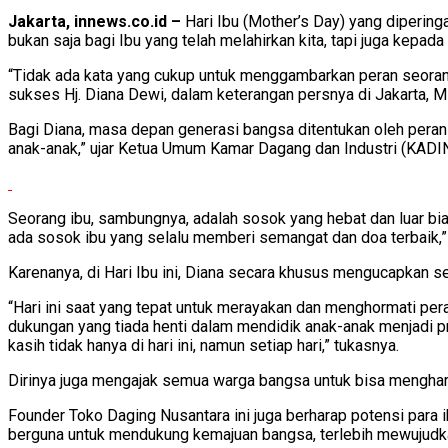
Jakarta, innews.co.id –
Hari Ibu (Mother’s Day) yang dipering
bukan saja bagi Ibu yang telah melahirkan kita, tapi juga kep
“Tidak ada kata yang cukup untuk menggambarkan peran seorang
sukses Hj. Diana Dewi, dalam keterangan persnya di Jakarta, 
Bagi Diana, masa depan generasi bangsa ditentukan oleh peran
anak-anak,” ujar Ketua Umum Kamar Dagang dan Industri (KADIN)
Seorang ibu, sambungnya, adalah sosok yang hebat dan luar biasa
ada sosok ibu yang selalu memberi semangat dan doa terbaik,” 
Karenanya, di Hari Ibu ini, Diana secara khusus mengucapkan se
“Hari ini saat yang tepat untuk merayakan dan menghormati pera
dukungan yang tiada henti dalam mendidik anak-anak menjadi p
kasih tidak hanya di hari ini, namun setiap hari,” tukasnya.
Dirinya juga mengajak semua warga bangsa untuk bisa menghar
Founder Toko Daging Nusantara ini juga berharap potensi para 
berguna untuk mendukung kemajuan bangsa, terlebih mewujud