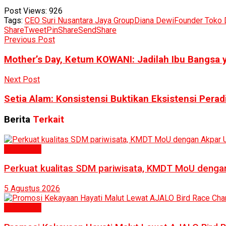
Post Views:
926
Tags:
CEO Suri Nusantara Jaya Group
Diana Dewi
Founder Toko 
Share
Tweet
Pin
Share
Send
Share
Previous Post
Mother’s Day, Ketum KOWANI: Jadilah Ibu Bangsa 
Next Post
Setia Alam: Konsistensi Buktikan Eksistensi Pera
Berita
Terkait
Humaniora
Perkuat kualitas SDM pariwisata, KMDT MoU deng
5 Agustus 2026
Humaniora