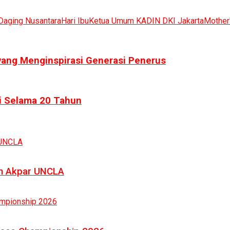
Daging Nusantara
Hari Ibu
Ketua Umum KADIN DKI Jakarta
Mother
yang Menginspirasi Generasi Penerus
di Selama 20 Tahun
an Akpar UNCLA