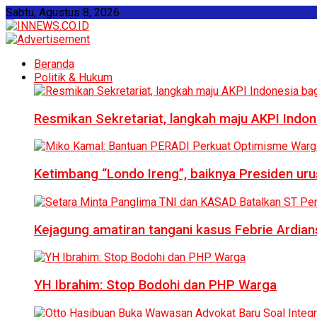
Sabtu, Agustus 8, 2026
Beranda
Politik & Hukum
Resmikan Sekretariat, langkah maju AKPI Indon
Ketimbang “Londo Ireng”, baiknya Presiden ur
Kejagung amatiran tangani kasus Febrie Ardian
YH Ibrahim: Stop Bodohi dan PHP Warga