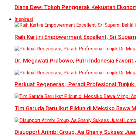
Diana Dewi Tokoh Penggerak Kekuatan Ekonom
Inspirasi
Raih Kartini Empowerment Excellent, Sri Suparni 
Dr. Megawati Prabowo, Putri Indonesia Favorit
Perkuat Regenerasi, Peradi Profesional Tunj
Tim Garuda Baru Ikut Pildun di Meksiko Bawa 
Disupport Arimbi Group, Aa Ghaniy Sukses Juar