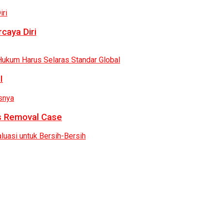
caya Diri
I
as Removal Case