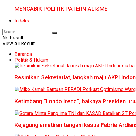
MENCABIK POLITIK PATERNIALISME
Indeks
No Result
View All Result
Beranda
Politik & Hukum
Resmikan Sekretariat, langkah maju AKPI Indon
Ketimbang “Londo Ireng”, baiknya Presiden ur
Kejagung amatiran tangani kasus Febrie Ardian