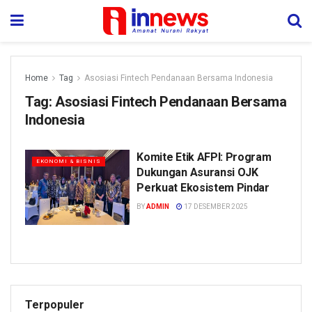
Home
Tag
Asosiasi Fintech Pendanaan Bersama Indonesia
Tag:
Asosiasi Fintech Pendanaan Bersama
Indonesia
Komite Etik AFPI: Program
EKONOMI & BISNIS
Dukungan Asuransi OJK
Perkuat Ekosistem Pindar
BY
ADMIN
17 DESEMBER 2025
Terpopuler