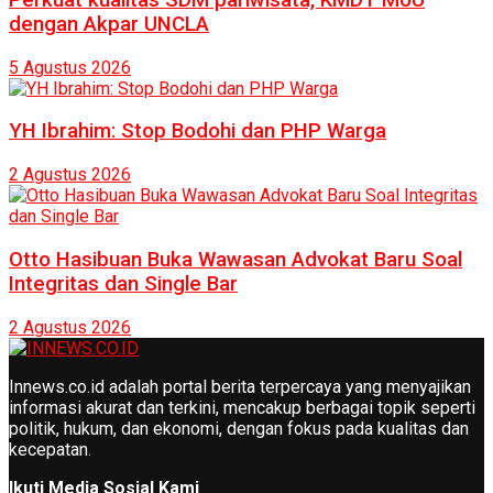
dengan Akpar UNCLA
5 Agustus 2026
YH Ibrahim: Stop Bodohi dan PHP Warga
2 Agustus 2026
Otto Hasibuan Buka Wawasan Advokat Baru Soal
Integritas dan Single Bar
2 Agustus 2026
Innews.co.id adalah portal berita terpercaya yang menyajikan
informasi akurat dan terkini, mencakup berbagai topik seperti
politik, hukum, dan ekonomi, dengan fokus pada kualitas dan
kecepatan.
Ikuti Media Sosial Kami