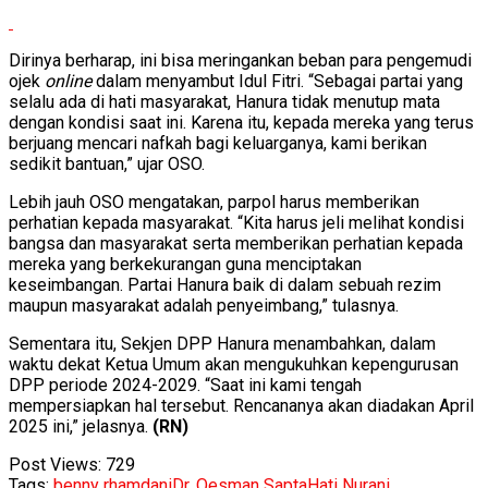
Dirinya berharap, ini bisa meringankan beban para pengemudi
ojek
online
dalam menyambut Idul Fitri. “Sebagai partai yang
selalu ada di hati masyarakat, Hanura tidak menutup mata
dengan kondisi saat ini. Karena itu, kepada mereka yang terus
berjuang mencari nafkah bagi keluarganya, kami berikan
sedikit bantuan,” ujar OSO.
Lebih jauh OSO mengatakan, parpol harus memberikan
perhatian kepada masyarakat. “Kita harus jeli melihat kondisi
bangsa dan masyarakat serta memberikan perhatian kepada
mereka yang berkekurangan guna menciptakan
keseimbangan. Partai Hanura baik di dalam sebuah rezim
maupun masyarakat adalah penyeimbang,” tulasnya.
Sementara itu, Sekjen DPP Hanura menambahkan, dalam
waktu dekat Ketua Umum akan mengukuhkan kepengurusan
DPP periode 2024-2029. “Saat ini kami tengah
mempersiapkan hal tersebut. Rencananya akan diadakan April
2025 ini,” jelasnya.
(RN)
Post Views:
729
Tags:
benny rhamdani
Dr. Oesman Sapta
Hati Nurani