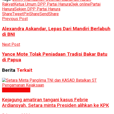
Rakyat
Ketua Umum DPP Partai Hanura
Ojek online
Partai
Hanura
Sekjen DPP Partai Hanura
Share
Tweet
Pin
Share
Send
Share
Previous Post
Alexandra Askandar, Lepas Dari Mandiri Berlabuh
di BNI
Next Post
Yance Mote Tolak Peniadaan Tradisi Bakar Batu
di Papua
Berita
Terkait
Politik & Hukum
Kejagung amatiran tangani kasus Febrie
Ardiansyah, Setara minta Presiden alihkan ke KPK