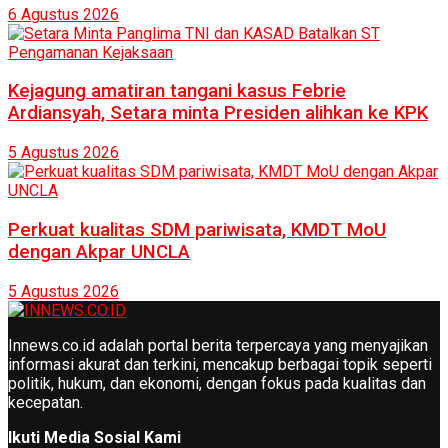
6 Agustus 2026
Kejagung amatiran tangani kasus Febrie
Ardiansyah, Setara minta Presiden alihkan ke KPK
5 Agustus 2026
Perkuat kualitas SDM pariwisata, KMDT MoU
dengan Akpar UNCLA
5 Agustus 2026
Innews.co.id adalah portal berita terpercaya yang menyajikan
informasi akurat dan terkini, mencakup berbagai topik seperti
politik, hukum, dan ekonomi, dengan fokus pada kualitas dan
kecepatan.
Ikuti Media Sosial Kami