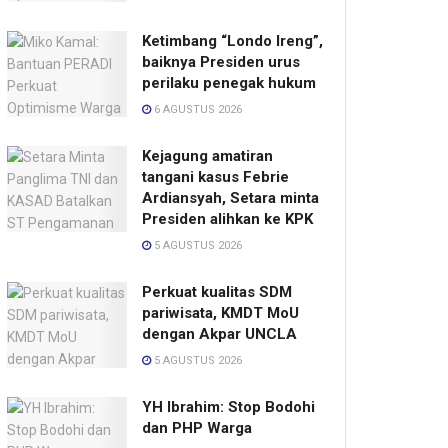
Ketimbang “Londo Ireng”,
baiknya Presiden urus
perilaku penegak hukum
6 AGUSTUS 2026
Kejagung amatiran
tangani kasus Febrie
Ardiansyah, Setara minta
Presiden alihkan ke KPK
5 AGUSTUS 2026
Perkuat kualitas SDM
pariwisata, KMDT MoU
dengan Akpar UNCLA
5 AGUSTUS 2026
YH Ibrahim: Stop Bodohi
dan PHP Warga