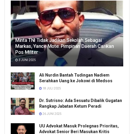
Minta TNI Tidak Jadikan Sekolah Sebagai
Markas, Yance Mote: Pimpinan Daerah Carikan
Pos Militer
3 JUNI 2025
Ali Nurdin Bantah Tudingan Nadiem
Serahkan Uang ke Jokowi di Medsos
18 JULI 2025
Dr. Sutrisno: Ada Sesuatu Dibalik Gugatan
Rangkap Jabatan Ketum Peradi
26 JUNI 2025
UU Advokat Masuk Prolegnas Prioritas,
Advokat Senior Beri Masukan Kritis