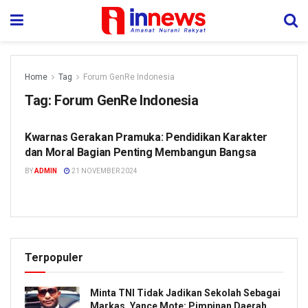
Home
Tag
Forum GenRe Indonesia
Tag:
Forum GenRe Indonesia
Kwarnas Gerakan Pramuka: Pendidikan Karakter
HUMANIORA
dan Moral Bagian Penting Membangun Bangsa
BY
ADMIN
21 NOVEMBER 2024
Terpopuler
Minta TNI Tidak Jadikan Sekolah Sebagai
Markas, Yance Mote: Pimpinan Daerah