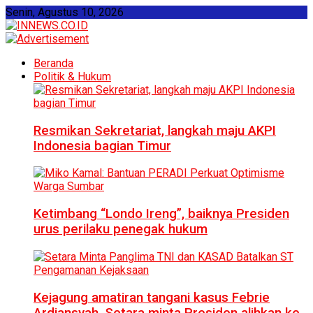
Senin, Agustus 10, 2026
Beranda
Politik & Hukum
Resmikan Sekretariat, langkah maju AKPI
Indonesia bagian Timur
Ketimbang “Londo Ireng”, baiknya Presiden
urus perilaku penegak hukum
Kejagung amatiran tangani kasus Febrie
Ardiansyah, Setara minta Presiden alihkan ke