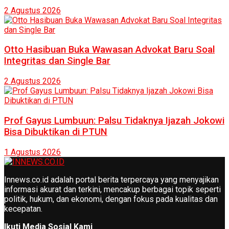
2 Agustus 2026
Otto Hasibuan Buka Wawasan Advokat Baru Soal
Integritas dan Single Bar
2 Agustus 2026
Prof Gayus Lumbuun: Palsu Tidaknya Ijazah Jokowi
Bisa Dibuktikan di PTUN
1 Agustus 2026
Innews.co.id adalah portal berita terpercaya yang menyajikan
informasi akurat dan terkini, mencakup berbagai topik seperti
politik, hukum, dan ekonomi, dengan fokus pada kualitas dan
kecepatan.
Ikuti Media Sosial Kami