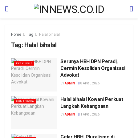
Home
Tag
Halal bihalal
Tag:
Halal bihalal
Serunya HBH DPN Peradi,
EKSKLUSIF
Cermin Kesolidan Organisasi
Advokat
BY
ADMIN
8 APRIL 2026
Halal bihalal Kowani Perkuat
HUMANIORA
Langkah Kebangsaan
BY
ADMIN
1 APRIL 2026
Gelar HBH, Pluralisme di