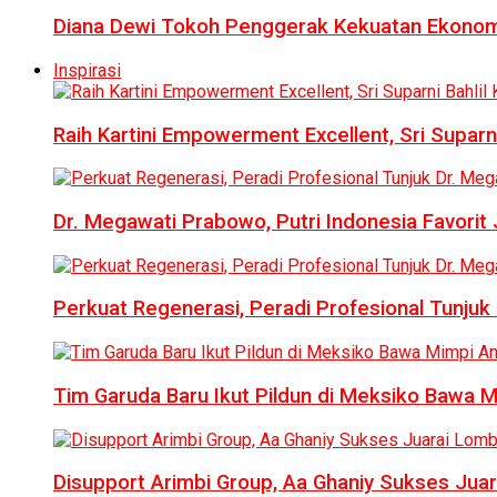
Diana Dewi Tokoh Penggerak Kekuatan Ekonom
Inspirasi
Raih Kartini Empowerment Excellent, Sri Suparni 
Dr. Megawati Prabowo, Putri Indonesia Favorit
Perkuat Regenerasi, Peradi Profesional Tunj
Tim Garuda Baru Ikut Pildun di Meksiko Bawa 
Disupport Arimbi Group, Aa Ghaniy Sukses Juar