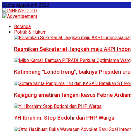
Sabtu, Agustus 8, 2026
Beranda
Politik & Hukum
Resmikan Sekretariat, langkah maju AKPI Indon
Ketimbang “Londo Ireng”, baiknya Presiden ur
Kejagung amatiran tangani kasus Febrie Ardian
YH Ibrahim: Stop Bodohi dan PHP Warga