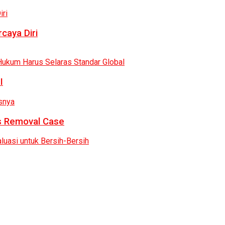
caya Diri
I
as Removal Case