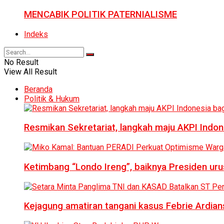
MENCABIK POLITIK PATERNIALISME
Indeks
No Result
View All Result
Beranda
Politik & Hukum
Resmikan Sekretariat, langkah maju AKPI Indon
Ketimbang “Londo Ireng”, baiknya Presiden ur
Kejagung amatiran tangani kasus Febrie Ardian