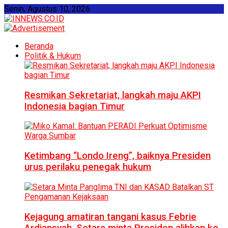
Senin, Agustus 10, 2026
Beranda
Politik & Hukum
Resmikan Sekretariat, langkah maju AKPI
Indonesia bagian Timur
Ketimbang “Londo Ireng”, baiknya Presiden
urus perilaku penegak hukum
Kejagung amatiran tangani kasus Febrie
Ardiansyah, Setara minta Presiden alihkan ke