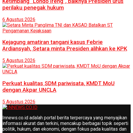
Ketimbang “Londo Ireng”, baiknya Presiden urus
perilaku penegak hukum
6 Agustus 2026
Kejagung amatiran tangani kasus Febrie
Ardiansyah, Setara minta Presiden alihkan ke KPK
5 Agustus 2026
Perkuat kualitas SDM pariwisata, KMDT MoU
dengan Akpar UNCLA
5 Agustus 2026
Innews.co.id adalah portal berita terpercaya yang menyajikan
informasi akurat dan terkini, mencakup berbagai topik seperti
politik, hukum, dan ekonomi, dengan fokus pada kualitas dan