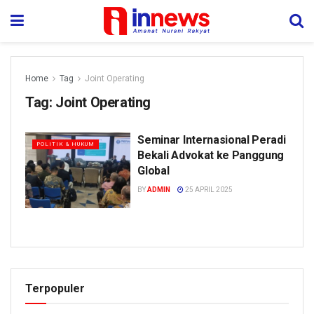
Home
Tag
Joint Operating
Tag:
Joint Operating
Seminar Internasional Peradi
POLITIK & HUKUM
Bekali Advokat ke Panggung
Global
BY
ADMIN
25 APRIL 2025
Terpopuler