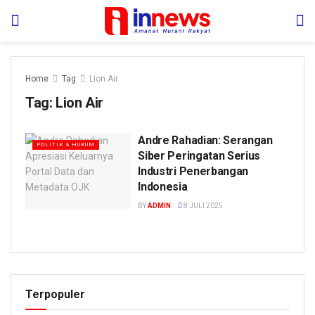
Home
Tag
Lion Air
Tag:
Lion Air
Andre Rahadian: Serangan
POLITIK & HUKUM
Siber Peringatan Serius
Industri Penerbangan
Indonesia
BY
ADMIN
8 JULI 2025
Terpopuler