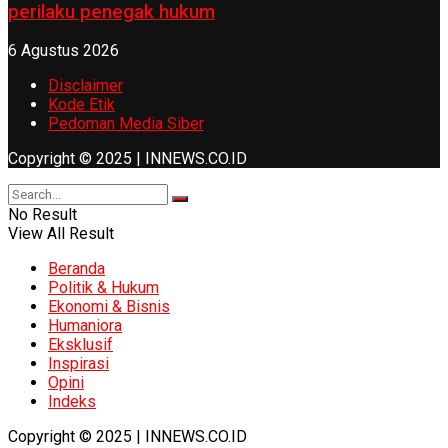
perilaku penegak hukum
6 Agustus 2026
Disclaimer
Kode Etik
Pedoman Media Siber
Copyright © 2025 | INNEWS.CO.ID
No Result
View All Result
Beranda
Politik & Hukum
Ekonomi & Bisnis
Humaniora
Eksklusif
Inspirasi
Opini
Indeks
Copyright © 2025 | INNEWS.CO.ID