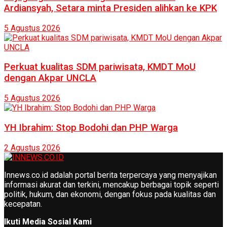
Ardiansyah, Setara minta Presiden alihkan ke KPK
5 Agustus 2026
Perkuat kualitas SDM pariwisata, KMDT MoU
dengan Akpar UNCLA
5 Agustus 2026
YH Ibrahim: Stop Bodohi dan PHP Warga
2 Agustus 2026
Innews.co.id adalah portal berita terpercaya yang menyajikan
informasi akurat dan terkini, mencakup berbagai topik seperti
politik, hukum, dan ekonomi, dengan fokus pada kualitas dan
kecepatan.
Ikuti Media Sosial Kami