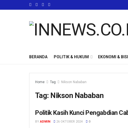
BERANDA
POLITIK & HUKUM
EKONOMI & BIS
Home
Tag
Nikson Nababan
Tag:
Nikson Nababan
Politik Kasih Kunci Pengabdian C
POLITIK & HUKUM
BY
ADMIN
26 OKTOBER 2024
0