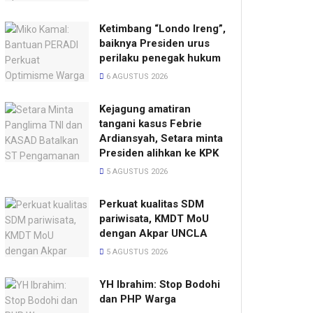
Ketimbang “Londo Ireng”,
baiknya Presiden urus
perilaku penegak hukum
6 AGUSTUS 2026
Kejagung amatiran
tangani kasus Febrie
Ardiansyah, Setara minta
Presiden alihkan ke KPK
5 AGUSTUS 2026
Perkuat kualitas SDM
pariwisata, KMDT MoU
dengan Akpar UNCLA
5 AGUSTUS 2026
YH Ibrahim: Stop Bodohi
dan PHP Warga