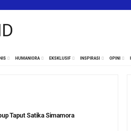
NIS
HUMANIORA
EKSKLUSIF
INSPIRASI
OPINI
abup Taput Satika Simamora