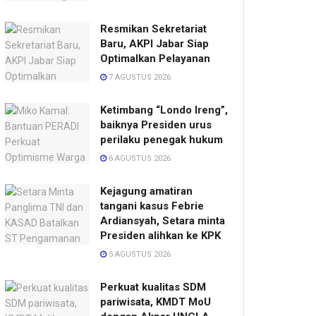
Resmikan Sekretariat
Baru, AKPI Jabar Siap
Optimalkan Pelayanan
7 AGUSTUS 2026
Ketimbang “Londo Ireng”,
baiknya Presiden urus
perilaku penegak hukum
6 AGUSTUS 2026
Kejagung amatiran
tangani kasus Febrie
Ardiansyah, Setara minta
Presiden alihkan ke KPK
5 AGUSTUS 2026
Perkuat kualitas SDM
pariwisata, KMDT MoU