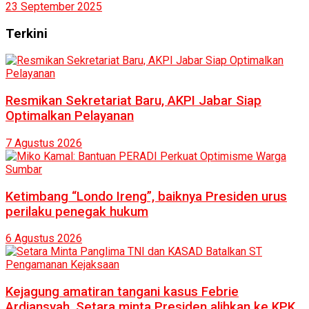
23 September 2025
Terkini
Resmikan Sekretariat Baru, AKPI Jabar Siap
Optimalkan Pelayanan
7 Agustus 2026
Ketimbang “Londo Ireng”, baiknya Presiden urus
perilaku penegak hukum
6 Agustus 2026
Kejagung amatiran tangani kasus Febrie
Ardiansyah, Setara minta Presiden alihkan ke KPK