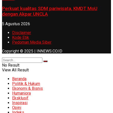
Perkuat kualitas SDM pariwisata, KMDT MoU
dengan Akpar UNCLA
5 Agustus 2026
Disclaimer
Kode Etik
Pedoman Media Siber
Copyright © 2025 | INNEWS.CO.ID
No Result
View All Result
Beranda
Politik & Hukum
Ekonomi & Bisnis
Humaniora
Eksklusif
Inspirasi
Opini
Indeks