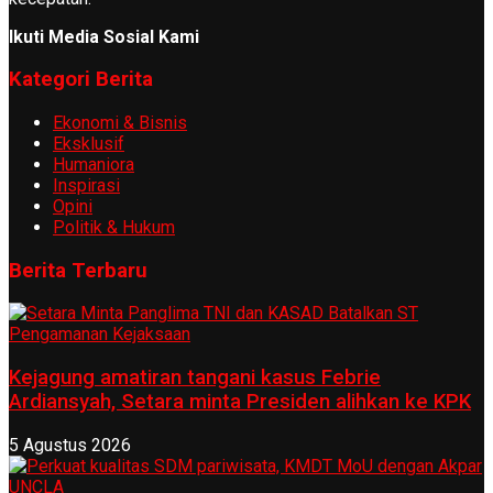
Ikuti Media Sosial Kami
Kategori Berita
Ekonomi & Bisnis
Eksklusif
Humaniora
Inspirasi
Opini
Politik & Hukum
Berita Terbaru
Kejagung amatiran tangani kasus Febrie
Ardiansyah, Setara minta Presiden alihkan ke KPK
5 Agustus 2026