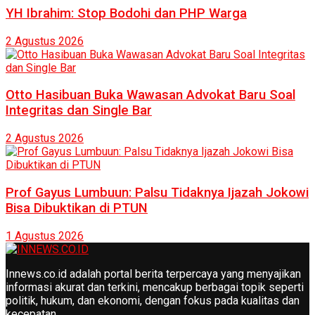
YH Ibrahim: Stop Bodohi dan PHP Warga
2 Agustus 2026
Otto Hasibuan Buka Wawasan Advokat Baru Soal
Integritas dan Single Bar
2 Agustus 2026
Prof Gayus Lumbuun: Palsu Tidaknya Ijazah Jokowi
Bisa Dibuktikan di PTUN
1 Agustus 2026
Innews.co.id adalah portal berita terpercaya yang menyajikan
informasi akurat dan terkini, mencakup berbagai topik seperti
politik, hukum, dan ekonomi, dengan fokus pada kualitas dan
kecepatan.