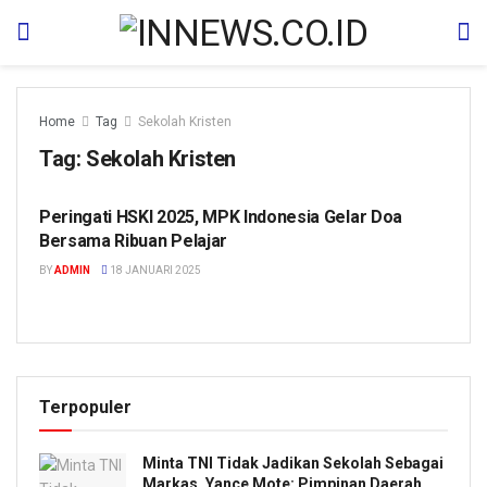
Home
Tag
Sekolah Kristen
Tag:
Sekolah Kristen
Peringati HSKI 2025, MPK Indonesia Gelar Doa
HUMANIORA
Bersama Ribuan Pelajar
BY
ADMIN
18 JANUARI 2025
Terpopuler
Minta TNI Tidak Jadikan Sekolah Sebagai
Markas, Yance Mote: Pimpinan Daerah