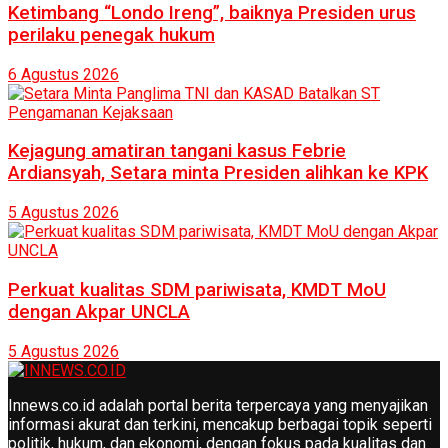
Ketimbang “Londo Ireng”, baiknya Presiden urus
perilaku penegak hukum
6 Agustus 2026
Kejagung amatiran tangani kasus Febrie
Ardiansyah, Setara minta Presiden alihkan ke KPK
5 Agustus 2026
Perkuat kualitas SDM pariwisata, KMDT MoU
dengan Akpar UNCLA
5 Agustus 2026
Innews.co.id adalah portal berita terpercaya yang menyajikan
informasi akurat dan terkini, mencakup berbagai topik seperti
politik, hukum, dan ekonomi, dengan fokus pada kualitas dan