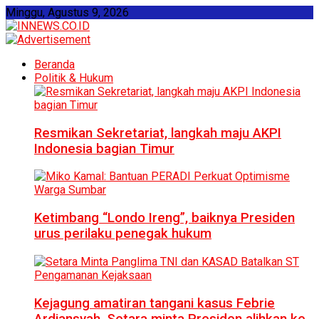
Minggu, Agustus 9, 2026
Beranda
Politik & Hukum
Resmikan Sekretariat, langkah maju AKPI
Indonesia bagian Timur
Ketimbang “Londo Ireng”, baiknya Presiden
urus perilaku penegak hukum
Kejagung amatiran tangani kasus Febrie
Ardiansyah, Setara minta Presiden alihkan ke