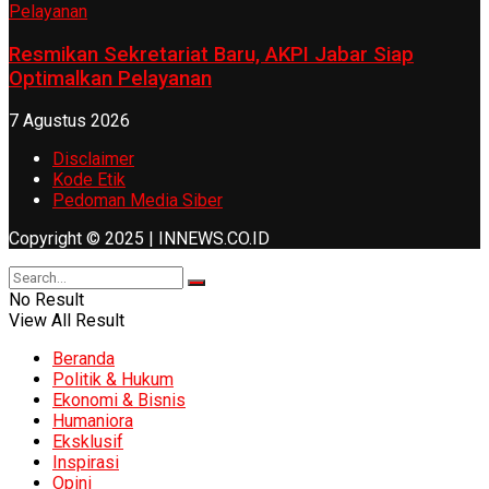
Resmikan Sekretariat Baru, AKPI Jabar Siap
Optimalkan Pelayanan
7 Agustus 2026
Disclaimer
Kode Etik
Pedoman Media Siber
Copyright © 2025 | INNEWS.CO.ID
No Result
View All Result
Beranda
Politik & Hukum
Ekonomi & Bisnis
Humaniora
Eksklusif
Inspirasi
Opini